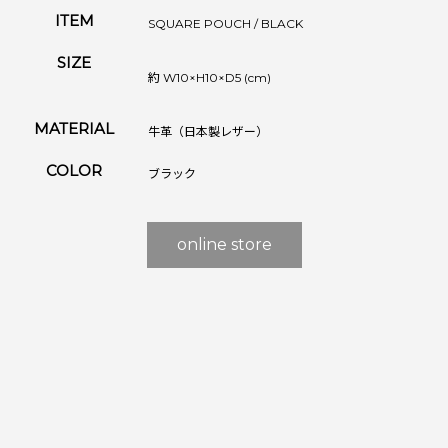
ITEM
SQUARE POUCH / BLACK
SIZE
約 W10×H10×D5 (cm)
MATERIAL
牛革（日本製レザー）
COLOR
ブラック
online store